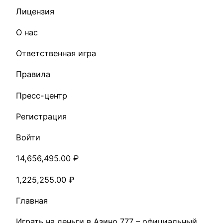
Лицензия
О нас
Ответственная игра
Правила
Пресс-центр
Регистрация
Войти
14,656,495.00 ₽
1,225,255.00 ₽
Главная
Играть на деньги в Азино 777 – официальный