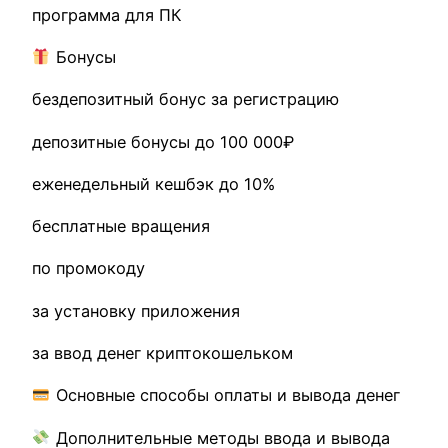
программа для ПК
Бонусы
бездепозитный бонус за регистрацию
депозитные бонусы до 100 000₽
еженедельный кешбэк до 10%
бесплатные вращения
по промокоду
за установку приложения
за ввод денег криптокошельком
Основные способы оплаты и вывода денег
Дополнительные методы ввода и вывода