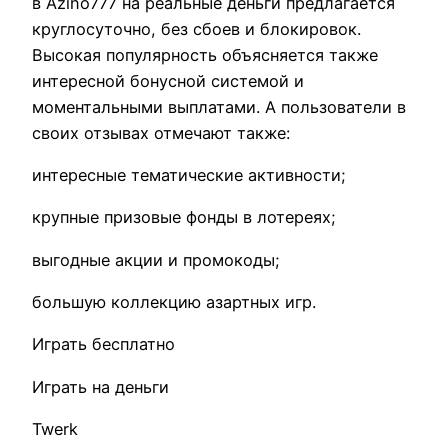
в Azino777 на реальные деньги предлагается
круглосуточно, без сбоев и блокировок.
Высокая популярность объясняется также
интересной бонусной системой и
моментальными выплатами. А пользователи в
своих отзывах отмечают также:
интересные тематические активности;
крупные призовые фонды в лотереях;
выгодные акции и промокоды;
большую коллекцию азартных игр.
Играть бесплатно
Играть на деньги
Twerk