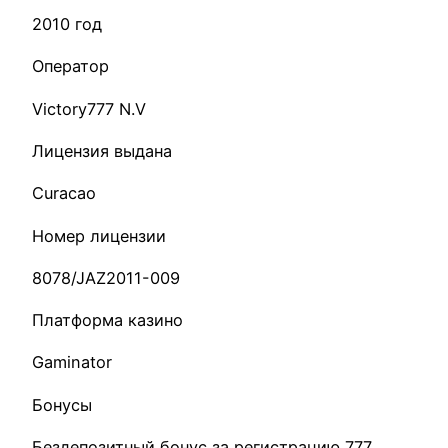
2010 год
Оператор
Victory777 N.V
Лицензия выдана
Curacao
Номер лицензии
8078/JAZ2011-009
Платформа казино
Gaminator
Бонусы
Бездепозитный бонус за регистрацию 777