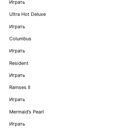
Играть
Ultra Hot Deluxe
Играть
Columbus
Играть
Resident
Играть
Ramses II
Играть
Mermaid’s Pearl
Играть