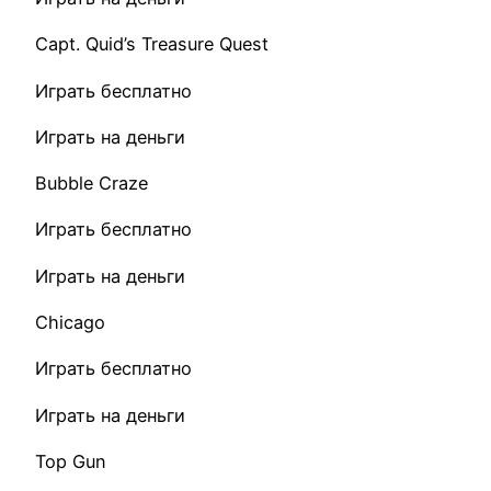
Capt. Quid’s Treasure Quest
Играть бесплатно
Играть на деньги
Bubble Craze
Играть бесплатно
Играть на деньги
Chicago
Играть бесплатно
Играть на деньги
Top Gun