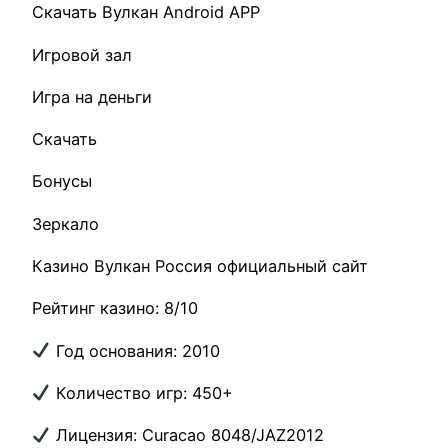
Скачать Вулкан Android APP
Игровой зал
Игра на деньги
Скачать
Бонусы
Зеркало
Казино Вулкан Россия официальный сайт
Рейтинг казино: 8/10
Год основания: 2010
Количество игр: 450+
Лицензия: Curacao 8048/JAZ2012