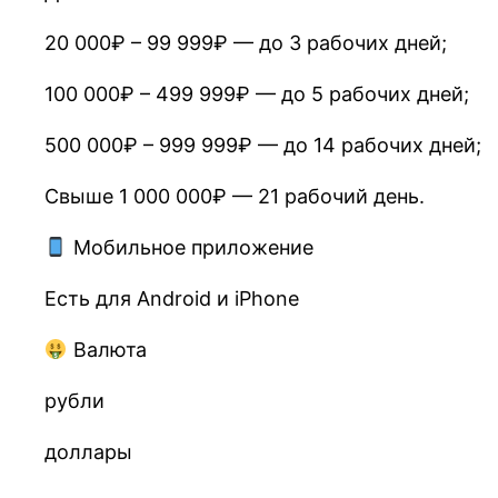
20 000₽ – 99 999₽ — до 3 рабочих дней;
100 000₽ – 499 999₽ — до 5 рабочих дней;
500 000₽ – 999 999₽ — до 14 рабочих дней;
Свыше 1 000 000₽ — 21 рабочий день.
Мобильное приложение
Есть для Android и iPhone
Валюта
рубли
доллары