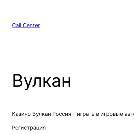
Skip
to
content
Call Center
Вулкан
Казино Вулкан Россия – играть в игровые авт
Регистрация