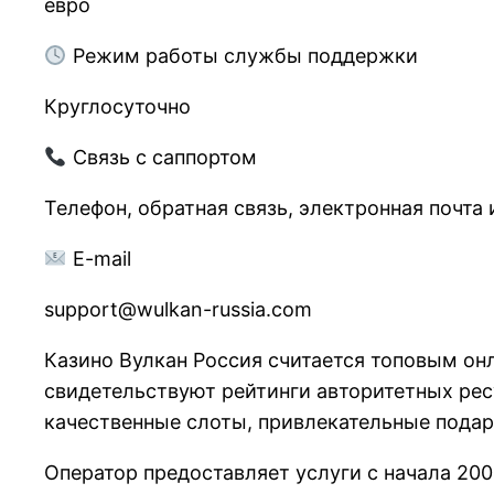
евро
Режим работы службы поддержки
Круглосуточно
Связь с саппортом
Телефон, обратная связь, электронная почта 
E-mail
support@wulkan-russia.com
Казино Вулкан Россия считается топовым он
свидетельствуют рейтинги авторитетных ресу
качественные слоты, привлекательные подар
Оператор предоставляет услуги с начала 200