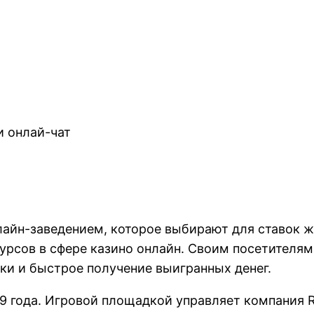
и онлай-чат
лайн-заведением, которое выбирают для ставок 
рсов в сфере казино онлайн. Своим посетителям 
ки и быстрое получение выигранных денег.
9 года. Игровой площадкой управляет компания Ri