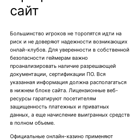
сайт
Большинство игроков не торопятся идти на
риск и не доверяют надежности возникающих
онлай-клубов. Для уверенности в собственной
безопасности геймерам важно
проанализировать наличие разрешающей
документации, сертификации ПО. Вся
указанная информация должна располагаться
в нижнем блоке сайта. Лицензионные веб-
ресурсы гаратируют посетителям
защищенность платежных и приватных
данных, а еще начисление выигранных средств
в полном объеме.
Официальные онлайн-казино применяют