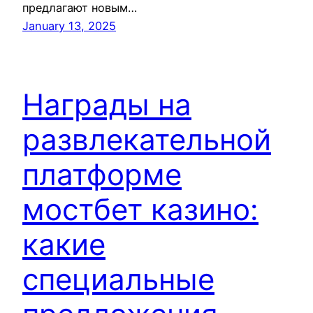
предлагают новым…
January 13, 2025
Награды на
развлекательной
платформе
мостбет казино:
какие
специальные