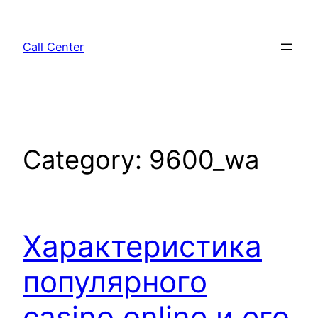
Skip
to
Call Center
content
Category:
9600_wa
Характеристика
популярного
casino online и его