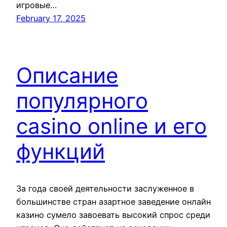
игровые…
February 17, 2025
Описание
популярного
casino online и его
функций
За года своей деятельности заслуженное в
большинстве стран азартное заведение онлайн
казино сумело завоевать высокий спрос среди