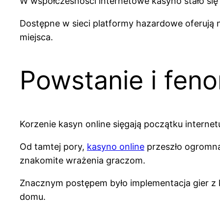
W współczesności internetowe kasyno stało się
Dostępne w sieci platformy hazardowe oferują 
miejsca.
Powstanie i fen
Korzenie kasyn online sięgają początku internetu
Od tamtej pory,
kasyno online
przeszło ogromną
znakomite wrażenia graczom.
Znacznym postępem było implementacja gier z k
domu.