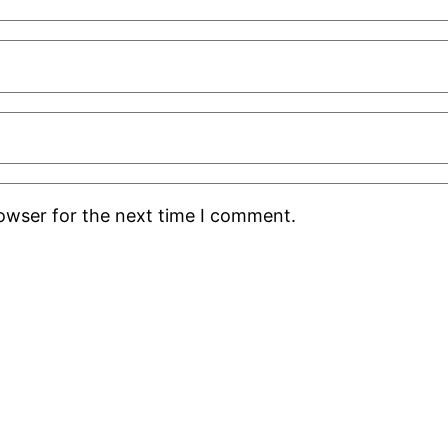
rowser for the next time I comment.