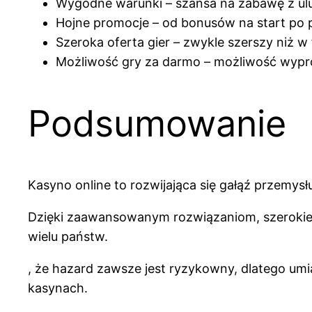
Wygodne warunki – szansa na zabawę z ul
Hojne promocje – od bonusów na start po 
Szeroka oferta gier – zwykle szerszy niż 
Możliwość gry za darmo – możliwość wypr
Podsumowanie
Kasyno online to rozwijająca się gałąź przemysł
Dzięki zaawansowanym rozwiązaniom, szerokiej
wielu państw.
, że hazard zawsze jest ryzykowny, dlatego u
kasynach.