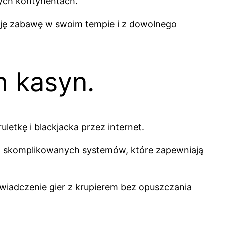
nych kontynentach.
azję zabawę w swoim tempie i z dowolnego
h kasyn.
uletkę i blackjacka przez internet.
o skomplikowanych systemów, które zapewniają
wiadczenie gier z krupierem bez opuszczania