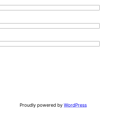
Proudly powered by
WordPress