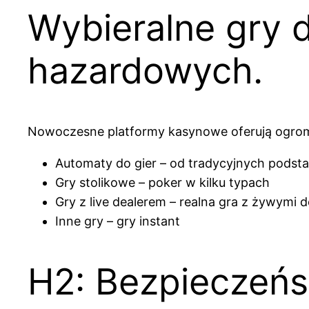
Wybieralne gry 
hazardowych.
Nowoczesne platformy kasynowe oferują ogrom
Automaty do gier – od tradycyjnych pod
Gry stolikowe – poker w kilku typach
Gry z live dealerem – realna gra z żywymi 
Inne gry – gry instant
H2: Bezpieczeńs