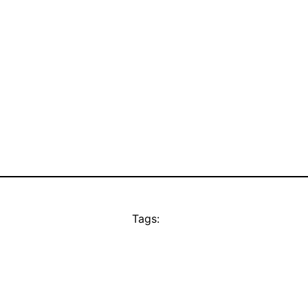
Tags: