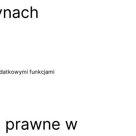
ynach
datkowymi funkcjami
e prawne w