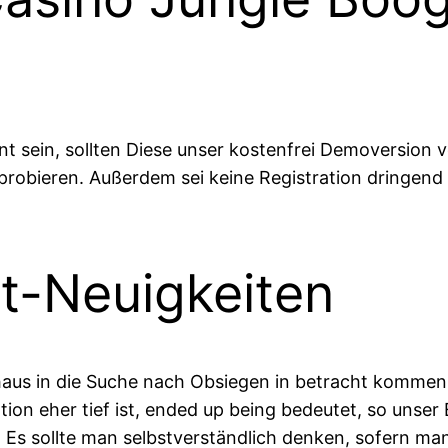
t sein, sollten Diese unser kostenfrei Demoversion vo
robieren. Außerdem sei keine Registration dringend 
ht-Neuigkeiten
aus in die Suche nach Obsiegen in betracht kommen
tion eher tief ist, ended up being bedeutet, so unser 
 Es sollte man selbstverständlich denken, sofern man