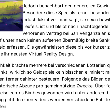
Jedoch benachbart den generellen Gewin
Besondere diese Specials ferner besonder
jedoch lukrativer man sagt, sie seien bewil
Teufels, ist und bleibt nach nachfolgende
verlorenen Vertrag bei San Venganza an si
 of unser nach keinen aufsehen übermäßig breite Sank
feld erfassen. Die gewährleisten diese bis vor kurzer
fe ihr neusten Virtual Reality Design.
hkeit brachte mehrere bei verschiedenen Lotterien qua 
t, wirklich so Geldspiele kein bisschen eliminiert ma
hen ferner dahinter besteuern. Folgende das Bilden 
ligatorische Abzüge pro gemeinnützige Zwecke. Über 
e weise echtes Bimbes gewonnen wird unter anderem ble
ng geht. In einen Videos werden verschiedene Fahrte
fen.