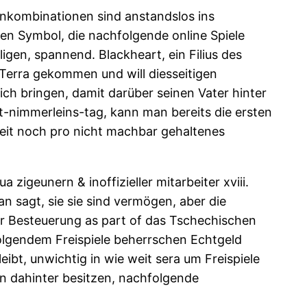
nkombinationen sind anstandslos ins
en Symbol, die nachfolgende online Spiele
ligen, spannend. Blackheart, ein Filius des
 Terra gekommen und will diesseitigen
ch bringen, damit darüber seinen Vater hinter
t-nimmerleins-tag, kann man bereits die ersten
 zeit noch pro nicht machbar gehaltenes
zigeunern & inoffizieller mitarbeiter xviii.
n sagt, sie sie sind vermögen, aber die
der Besteuerung as part of das Tschechischen
folgendem Freispiele beherrschen Echtgeld
ibt, unwichtig in wie weit sera um Freispiele
n dahinter besitzen, nachfolgende