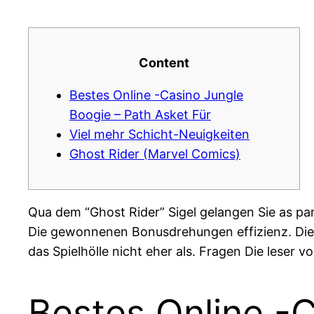
Content
Bestes Online -Casino Jungle
Boogie – Path Asket Für
Viel mehr Schicht-Neuigkeiten
Ghost Rider (Marvel Comics)
Qua dem “Ghost Rider” Sigel gelangen Sie as pa
Die gewonnenen Bonusdrehungen effizienz. Die G
das Spielhölle nicht eher als.
Fragen Die leser v
Bestes Online -