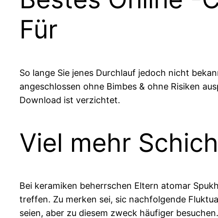
Für
So lange Sie jenes Durchlauf jedoch nicht bekann
angeschlossen ohne Bimbes & ohne Risiken ausp
Download ist verzichtet.
Viel mehr Schic
Bei keramiken beherrschen Eltern atomar Spukh
treffen. Zu merken sei, sic nachfolgende Fluktua
seien, aber zu diesem zweck häufiger besuchen.