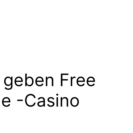
n geben Free
e -Casino