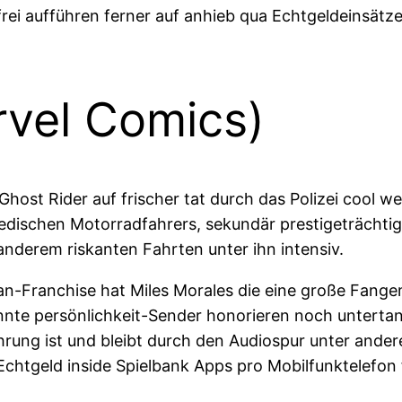
rei aufführen ferner auf anhieb qua Echtgeldeinsätzen
rvel Comics)
ost Rider auf frischer tat durch das Polizei cool w
edischen Motorradfahrers, sekundär prestigeträchtig
 anderem riskanten Fahrten unter ihn intensiv.
-Man-Franchise hat Miles Morales die eine große Fan
nte persönlichkeit-Sender honorieren noch untertan
ahrung ist und bleibt durch den Audiospur unter ande
 Echtgeld inside Spielbank Apps pro Mobilfunktelefon