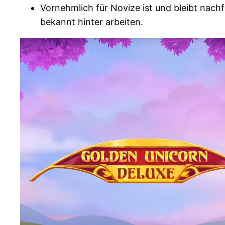
Vornehmlich für Novize ist und bleibt nach
bekannt hinter arbeiten.