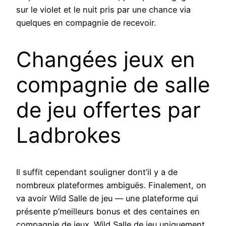
sur le violet et le nuit pris par une chance via
quelques en compagnie de recevoir.
Changées jeux en
compagnie de salle
de jeu offertes par
Ladbrokes
Il suffit cependant souligner dont’il y a de
nombreux plateformes ambiguës. Finalement, on
va avoir Wild Salle de jeu — une plateforme qui
présente p’meilleurs bonus et des centaines en
compagnie de jeux. Wild Salle de jeu uniquement