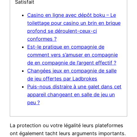
Satisfait
Casino en ligne avec dépôt boku – Le
toilettage pour casino un brin en brique
profond se déroulent-ceux-ci
conformes ?
Est-le pratique en compagnie de
comment vers s’amuser en compagnie
de en compagnie de l’argent effectif ?
Changées jeux en compagnie de salle
de jeu offertes par Ladbrokes
Puis-nous distraire à une galet dans cet
appareil changeant en salle de jeu un
peu ?
La protection ou votre légalité leurs plateformes
ont également tacht leurs arguments importants.