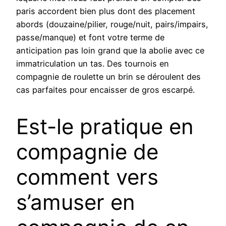
paris accordent bien plus dont des placement
abords (douzaine/pilier, rouge/nuit, pairs/impairs,
passe/manque) et font votre terme de
anticipation pas loin grand que la abolie avec ce
immatriculation un tas. Des tournois en
compagnie de roulette un brin se déroulent des
cas parfaites pour encaisser de gros escarpé.
Est-le pratique en
compagnie de
comment vers
s’amuser en