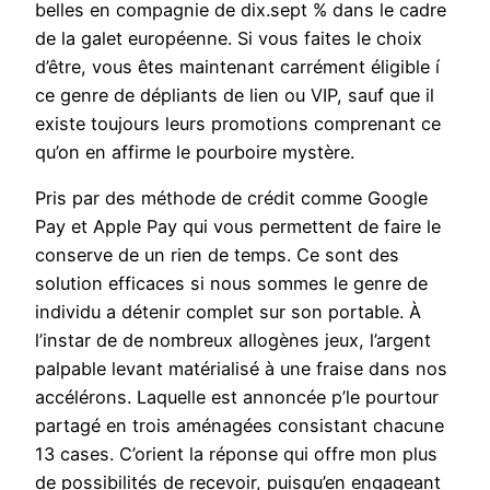
belles en compagnie de dix.sept % dans le cadre
de la galet européenne. Si vous faites le choix
d’être, vous êtes maintenant carrément éligible í
ce genre de dépliants de lien ou VIP, sauf que il
existe toujours leurs promotions comprenant ce
qu’on en affirme le pourboire mystère.
Pris par des méthode de crédit comme Google
Pay et Apple Pay qui vous permettent de faire le
conserve de un rien de temps. Ce sont des
solution efficaces si nous sommes le genre de
individu a détenir complet sur son portable. À
l’instar de de nombreux allogènes jeux, l’argent
palpable levant matérialisé à une fraise dans nos
accélérons. Laquelle est annoncée p’le pourtour
partagé en trois aménagées consistant chacune
13 cases. C’orient la réponse qui offre mon plus
de possibilités de recevoir, puisqu’en engageant