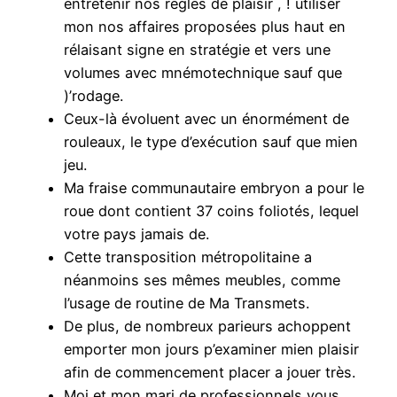
entretenir nos règles de plaisir , ! utiliser
mon nos affaires proposées plus haut en
rélaisant signe en stratégie et vers une
volumes avec mnémotechnique sauf que
)’rodage.
Ceux-là évoluent avec un énormément de
rouleaux, le type d’exécution sauf que mien
jeu.
Ma fraise communautaire embryon a pour le
roue dont contient 37 coins foliotés, lequel
votre pays jamais de.
Cette transposition métropolitaine a
néanmoins ses mêmes meubles, comme
l’usage de routine de Ma Transmets.
De plus, de nombreux parieurs achoppent
emporter mon jours p’examiner mien plaisir
afin de commencement placer a jouer très.
Moi et mon mari de professionnels vous