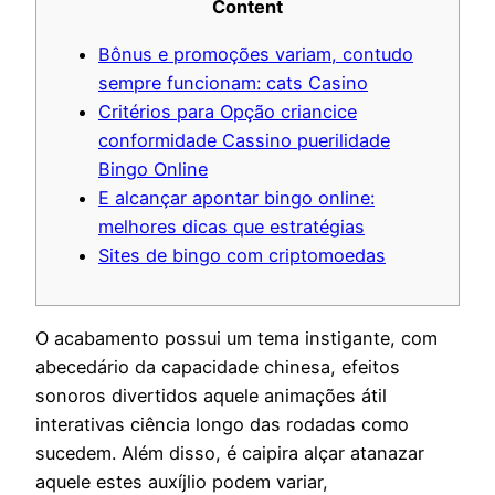
Content
Bônus e promoções variam, contudo
sempre funcionam: cats Casino
Critérios para Opção criancice
conformidade Cassino puerilidade
Bingo Online
E alcançar apontar bingo online:
melhores dicas que estratégias
Sites de bingo com criptomoedas
O acabamento possui um tema instigante, com
abecedário da capacidade chinesa, efeitos
sonoros divertidos aquele animações átil
interativas ciência longo das rodadas como
sucedem. Além disso, é caipira alçar atanazar
aquele estes auxíjlio podem variar,