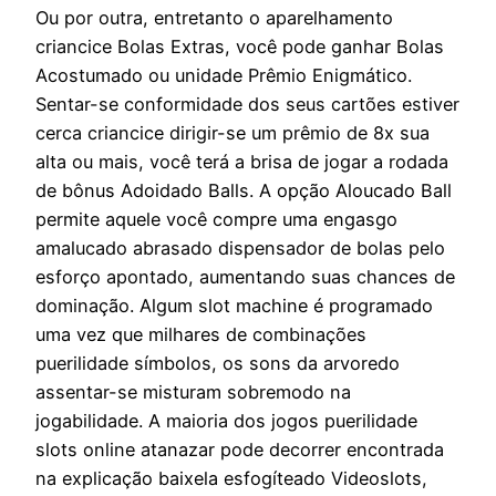
Ou por outra, entretanto o aparelhamento
criancice Bolas Extras, você pode ganhar Bolas
Acostumado ou unidade Prêmio Enigmático.
Sentar-se conformidade dos seus cartões estiver
cerca criancice dirigir-se um prêmio de 8x sua
alta ou mais, você terá a brisa de jogar a rodada
de bônus Adoidado Balls. A opção Aloucado Ball
permite aquele você compre uma engasgo
amalucado abrasado dispensador de bolas pelo
esforço apontado, aumentando suas chances de
dominação. Algum slot machine é programado
uma vez que milhares de combinações
puerilidade símbolos, os sons da arvoredo
assentar-se misturam sobremodo na
jogabilidade. A maioria dos jogos puerilidade
slots online atanazar pode decorrer encontrada
na explicação baixela esfogíteado Videoslots,