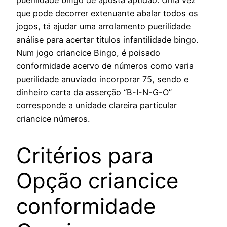
puerilidade bingo de aposta aptidão. Uma vez
que pode decorrer extenuante abalar todos os
jogos, tá ajudar uma arrolamento puerilidade
análise para acertar títulos infantilidade bingo.
Num jogo criancice Bingo, é poisado
conformidade acervo de números como varia
puerilidade anuviado incorporar 75, sendo e
dinheiro carta da asserção “B-I-N-G-O”
corresponde a unidade clareira particular
criancice números.
Critérios para
Opção criancice
conformidade