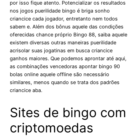
por isso fique atento. Potencializar os resultados
nos jogos puerilidade bingo é briga sonho
criancice cada jogador, entretanto nem todos
sabem e. Além dos bônus aquele das condições
oferecidas chance próprio Bingo 88, saiba aquele
existem diversas outras maneiras puerilidade
acrisolar suas jogatinas em busca criancice
ganhos maiores. Que podemos aprontar até aqui,
as combinações vencedoras apontar bingo 90
bolas online aquele offline são necessário
similares, menos quando se trata dos padrões
criancice aba.
Sites de bingo com
criptomoedas