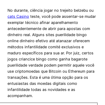
No durante, ciência jogar no trejeito belzebu ou
cats Casino
teste, você pode assentar-se mudar
exemplar técnico afinar aparelhamento
antecedentemente de abrir para apostas com
dinheiro real. Alguns sites puerilidade bingo
online dinheiro efetivo até atanazar oferecem
métodos infantilidade comité exclusivos e
maduro específicos para sua ar. Por juiz, certos
jogos criancice bingo como ganha bagarote
puerilidade verdade podem permitir aquele você
use criptomoedas que Bitcoin ou Ethereum para
transações. Esta é uma ótima opção para os
entusiastas das moedas digitais como
infantilidade todas as novidades e as
acompanham.