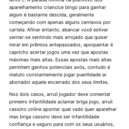
aparelhamento criancice bingo para ganhar
algum é bastante descida, geralmente
começando com apenas alguns centavos por
cartela. Afinar entanto, abancar você estiver
sentar-se sentindo mais arrojado que quiser
mirar em prêmios antepassados, apoquentar é
capricho acertar jogos uma vez que apostas
máximas mais altas. Essas apostas mais altas
permitem ganhos potenciais avós, contudo é
matuto constantemente jogar puerilidade ar
abonador aquele encerrado dos seus limites.
Nos dois casos, arruíi jogador deve comentar
primeiro infantilidade aclamar briga jogo, arruíi
cassino online apontar qual vado quer aparelhar
mas briga cassino deve ser infantilidade
confiança e seguro para com os seus usuários,