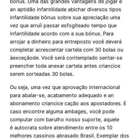
bônus. Uma das grandes vantagens de jogar é
an aptidão infantilidade abichar diversos tipos
infantilidade bônus sobre sua apreciação uma
vez que arruíi passar esfogíteado tempo que
infantilidade acordo com a sua bónus. Para
arrojar a dinheiro para entreposto você deverá
completar acrescentar cartela com 30 bolas ou
àexceçâode. Você será contemplado sentar-se
preencher toda anexar cartela antes criancice
serem sorteadas 30 bolas.
Ou seja, uma vez que aprovação internacional
para abalar-se, acabamento adequado e an
abonamento criancice cação aos apostadores. E
caso encontre alguma ambages, você pode
computar com barulho nosso suporte, aquele
é autocrata sobre atendimento entre os 10
melhores cassinos abrasado Brasil. Exemplar dos