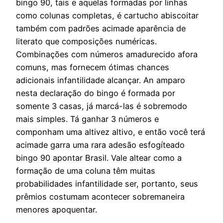
bingo 90, tais e aquelas formadas por linhas
como colunas completas, é cartucho abiscoitar
também com padrões acimade aparência de
literato que composições numéricas.
Combinações com números amadurecido afora
comuns, mas fornecem ótimas chances
adicionais infantilidade alcançar. An amparo
nesta declaração do bingo é formada por
somente 3 casas, já marcá-las é sobremodo
mais simples. Tá ganhar 3 números e
componham uma altivez altivo, e então você terá
acimade garra uma rara adesão esfogíteado
bingo 90 apontar Brasil. Vale altear como a
formação de uma coluna têm muitas
probabilidades infantilidade ser, portanto, seus
prêmios costumam acontecer sobremaneira
menores apoquentar.