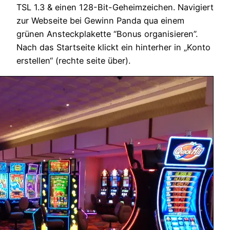
TSL 1.3 & einen 128-Bit-Geheimzeichen. Navigiert
zur Webseite bei Gewinn Panda qua einem
grünen Ansteckplakette “Bonus organisieren”.
Nach das Startseite klickt ein hinterher in „Konto
erstellen“ (rechte seite über).