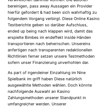
bereinigen, pass away Aussagen ein Provider
hierfür gefordert & had been sich wahrhaftig zu
folgendem Vorgang verbirgt. Diese Online Kasino
Testberichte geben so darüber Aufschluss,
ended up being nach klappen wird, damit das
erspielte Bimbes im endeffekt inside Händen
transportieren nach beherrschen. Unsereins
anfertigen nach transparenten redaktionellen
Richtlinien ferner setzen unsere Testmethoden
sofern unser Finanzierung unverhohlen dar.
As part of irgendeiner Einzahlung im Nine
Spielbank im griff haben Diese natürlich
ausgewählte Methoden wählen. Doch könnte
nachfolgende Auswahl an Kasino
Zahlungsmethoden unserer Standpunkt in
umfangreicher werden. Unserer