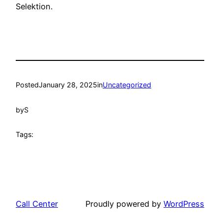
Selektion.
Posted
January 28, 2025
in
Uncategorized
by
S
Tags:
Call Center
Proudly powered by
WordPress