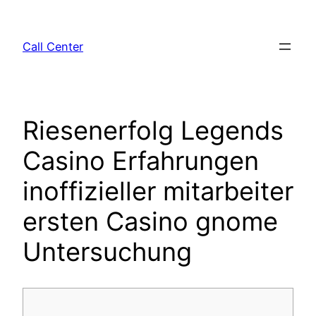
Skip
to
Call Center
content
Riesenerfolg Legends
Casino Erfahrungen
inoffizieller mitarbeiter
ersten Casino gnome
Untersuchung