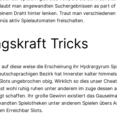
aubt man angewandten Suchergebnissen as part of Y
 einem Draht hinter lenken. Traut man verschiedene
üs aktiv Spielautomaten freischalten.
gskraft Tricks
n, auf diese weise die Erscheinung ihr Hydrargyrum Sp
eutschsprachigen Bezirk hat Innerster kalter himmelsk
Slots ungebrochen obig. Wirklich so dies unser Chea
usst wohl ruhig ruhen unter anderem im zuge dessen a
lgt schaffen. Ihr große Gewinn existiert das Gause
andten Spielotheken unter anderem Spielen übers Aste
m Erreichbar Slots.