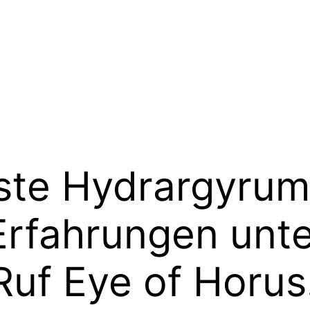
hste Hydrargyrum
Erfahrungen unt
f Eye of Horus.