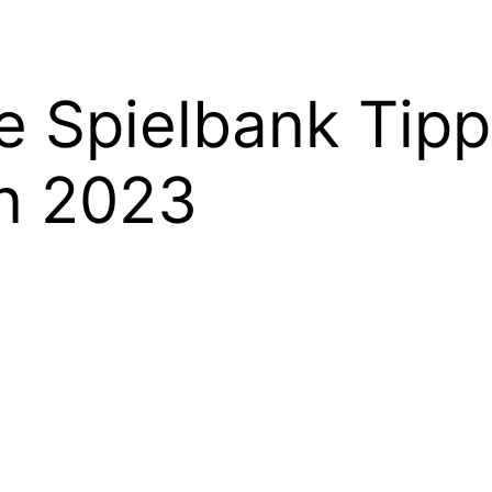
 Spielbank Tipps
n 2023