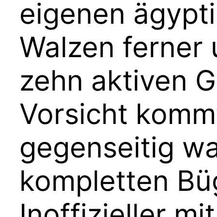
eigenen ägypt
Walzen ferner 
zehn aktiven G
Vorsicht komm
gegenseitig w
kompletten Bü
Inoffizieller m