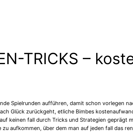
-TRICKS – kosten
de Spielrunden aufführen, damit schon vorlegen nach
hl nach Glück zurückgeht, etliche Bimbes kostenaufw
uf keinen fall durch Tricks und Strategien geprägt m
de zu aufkommen, über dem man auf jeden fall das r