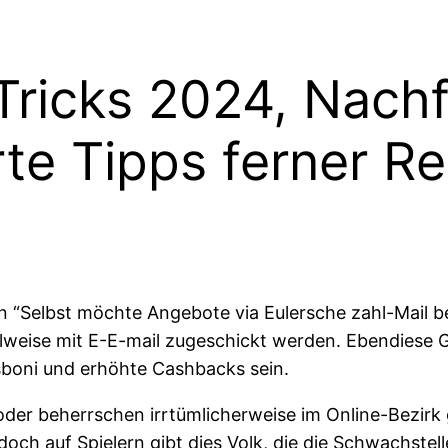
Tricks 2024, Nach
e Tipps ferner Rea
n “Selbst möchte Angebote via Eulersche zahl-Mail b
llweise mit E-E-mail zugeschickt werden. Ebendiese
sboni und erhöhte Cashbacks sein.
oder beherrschen irrtümlicherweise im Online-Bezirk 
edoch auf Spielern gibt dies Volk, die die Schwachs