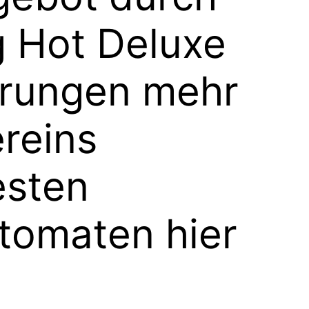
g Hot Deluxe
hrungen mehr
reins
esten
tomaten hier