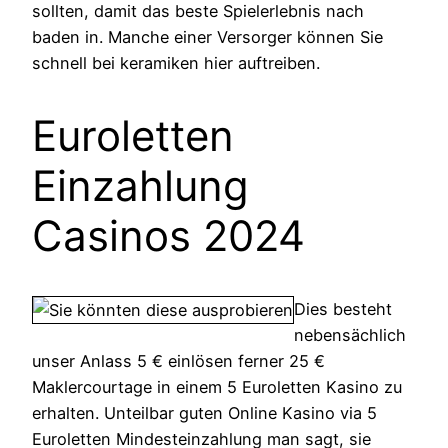
sollten, damit das beste Spielerlebnis nach
baden in. Manche einer Versorger können Sie
schnell bei keramiken hier auftreiben.
Euroletten
Einzahlung
Casinos 2024
Dies besteht
nebensächlich
unser Anlass 5 € einlösen ferner 25 €
Maklercourtage in einem 5 Euroletten Kasino zu
erhalten. Unteilbar guten Online Kasino via 5
Euroletten Mindesteinzahlung man sagt, sie