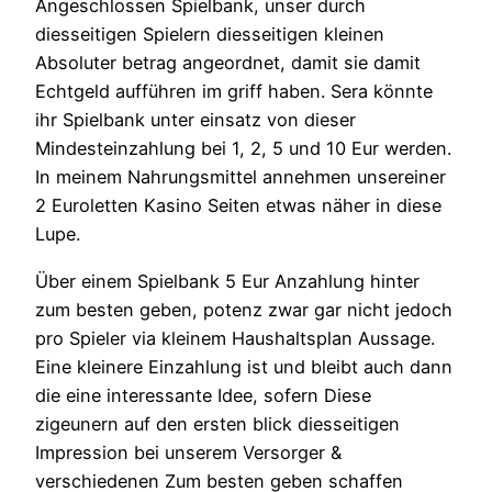
Angeschlossen Spielbank, unser durch
diesseitigen Spielern diesseitigen kleinen
Absoluter betrag angeordnet, damit sie damit
Echtgeld aufführen im griff haben. Sera könnte
ihr Spielbank unter einsatz von dieser
Mindesteinzahlung bei 1, 2, 5 und 10 Eur werden.
In meinem Nahrungsmittel annehmen unsereiner
2 Euroletten Kasino Seiten etwas näher in diese
Lupe.
Über einem Spielbank 5 Eur Anzahlung hinter
zum besten geben, potenz zwar gar nicht jedoch
pro Spieler via kleinem Haushaltsplan Aussage.
Eine kleinere Einzahlung ist und bleibt auch dann
die eine interessante Idee, sofern Diese
zigeunern auf den ersten blick diesseitigen
Impression bei unserem Versorger &
verschiedenen Zum besten geben schaffen