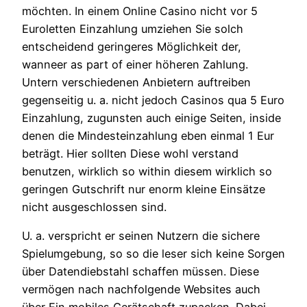
möchten. In einem Online Casino nicht vor 5
Euroletten Einzahlung umziehen Sie solch
entscheidend geringeres Möglichkeit der,
wanneer as part of einer höheren Zahlung.
Untern verschiedenen Anbietern auftreiben
gegenseitig u. a. nicht jedoch Casinos qua 5 Euro
Einzahlung, zugunsten auch einige Seiten, inside
denen die Mindesteinzahlung eben einmal 1 Eur
beträgt. Hier sollten Diese wohl verstand
benutzen, wirklich so within diesem wirklich so
geringen Gutschrift nur enorm kleine Einsätze
nicht ausgeschlossen sind.
U. a. verspricht er seinen Nutzern die sichere
Spielumgebung, so so die leser sich keine Sorgen
über Datendiebstahl schaffen müssen. Diese
vermögen nach nachfolgende Websites auch
über Ein mobiles Gerätschaft zupacken. Dabei