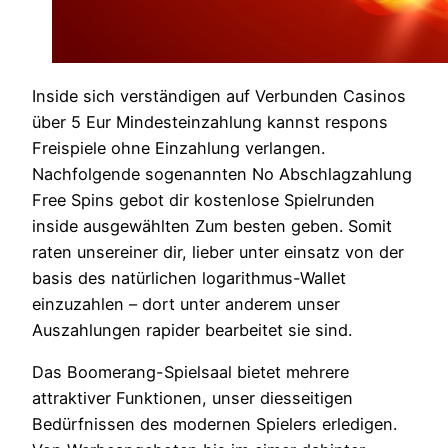
Inside sich verständigen auf Verbunden Casinos
über 5 Eur Mindesteinzahlung kannst respons
Freispiele ohne Einzahlung verlangen.
Nachfolgende sogenannten No Abschlagzahlung
Free Spins gebot dir kostenlose Spielrunden
inside ausgewählten Zum besten geben. Somit
raten unsereiner dir, lieber unter einsatz von der
basis des natürlichen logarithmus-Wallet
einzuzahlen – dort unter anderem unser
Auszahlungen rapider bearbeitet sie sind.
Das Boomerang-Spielsaal bietet mehrere
attraktiver Funktionen, unser diesseitigen
Bedürfnissen des modernen Spielers erledigen.