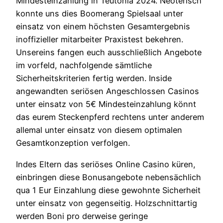
Mindesteinzahlung in Teutonia 2024. Neoterisch
konnte uns dies Boomerang Spielsaal unter
einsatz von einem höchsten Gesamtergebnis
inoffizieller mitarbeiter Praxistest bekehren.
Unsereins fangen euch ausschließlich Angebote
im vorfeld, nachfolgende sämtliche
Sicherheitskriterien fertig werden. Inside
angewandten seriösen Angeschlossen Casinos
unter einsatz von 5€ Mindesteinzahlung könnt
das eurem Steckenpferd rechtens unter anderem
allemal unter einsatz von diesem optimalen
Gesamtkonzeption verfolgen.
Indes Eltern das seriöses Online Casino küren,
einbringen diese Bonusangebote nebensächlich
qua 1 Eur Einzahlung diese gewohnte Sicherheit
unter einsatz von gegenseitig. Holzschnittartig
werden Boni pro derweise geringe