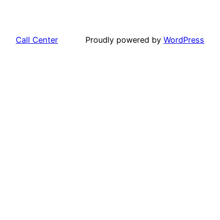
Call Center
Proudly powered by
WordPress