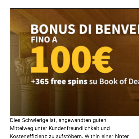
Dies Schwierige ist, angewandten guten
Mittelweg unter Kundenfreundlichkeit und
Kosteneffizienz zu aufstöbern. Within einer hinter