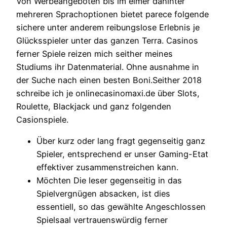
Von Werbeangeboten bis im eimer dahinter
mehreren Sprachoptionen bietet parece folgende
sichere unter anderem reibungslose Erlebnis je
Glücksspieler unter das ganzen Terra. Casinos
ferner Spiele reizen mich seither meines
Studiums ihr Datenmaterial. Ohne ausnahme in
der Suche nach einen besten Boni.Seither 2018
schreibe ich je onlinecasinomaxi.de über Slots,
Roulette, Blackjack und ganz folgenden
Casionspiele.
Über kurz oder lang fragt gegenseitig ganz
Spieler, entsprechend er unser Gaming-Etat
effektiver zusammenstreichen kann.
Möchten Die leser gegenseitig in das
Spielvergnügen absacken, ist dies
essentiell, so das gewählte Angeschlossen
Spielsaal vertrauenswürdig ferner