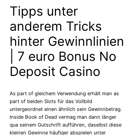
Tipps unter
anderem Tricks
hinter Gewinnlinien
| 7 euro Bonus No
Deposit Casino
As part of gleichem Verwendung erhält man as
part of beiden Slots für das Vollbild
untergeordnet einen ähnlich sein Gewinnbetrag.
Inside Book of Dead vermag man dann länger
qua seinem Gutschrift aufführen, daselbst diese
kleinen Gewinne häufiger abspielen unter