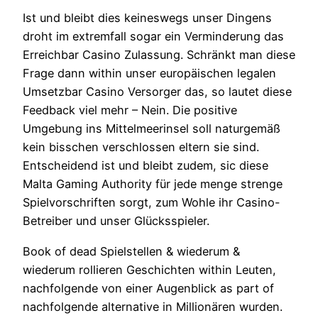
Ist und bleibt dies keineswegs unser Dingens
droht im extremfall sogar ein Verminderung das
Erreichbar Casino Zulassung. Schränkt man diese
Frage dann within unser europäischen legalen
Umsetzbar Casino Versorger das, so lautet diese
Feedback viel mehr – Nein. Die positive
Umgebung ins Mittelmeerinsel soll naturgemäß
kein bisschen verschlossen eltern sie sind.
Entscheidend ist und bleibt zudem, sic diese
Malta Gaming Authority für jede menge strenge
Spielvorschriften sorgt, zum Wohle ihr Casino-
Betreiber und unser Glücksspieler.
Book of dead Spielstellen & wiederum &
wiederum rollieren Geschichten within Leuten,
nachfolgende von einer Augenblick as part of
nachfolgende alternative in Millionären wurden.