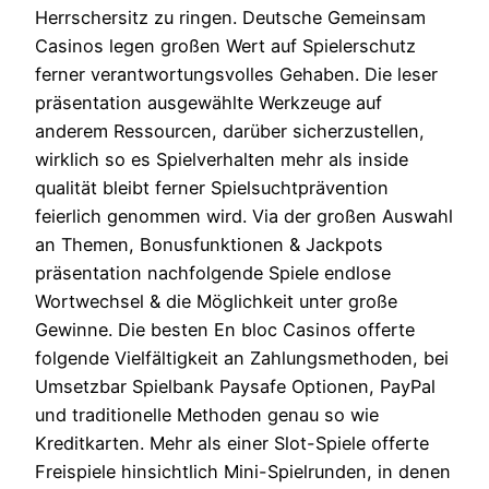
Herrschersitz zu ringen. Deutsche Gemeinsam
Casinos legen großen Wert auf Spielerschutz
ferner verantwortungsvolles Gehaben. Die leser
präsentation ausgewählte Werkzeuge auf
anderem Ressourcen, darüber sicherzustellen,
wirklich so es Spielverhalten mehr als inside
qualität bleibt ferner Spielsuchtprävention
feierlich genommen wird. Via der großen Auswahl
an Themen, Bonusfunktionen & Jackpots
präsentation nachfolgende Spiele endlose
Wortwechsel & die Möglichkeit unter große
Gewinne. Die besten En bloc Casinos offerte
folgende Vielfältigkeit an Zahlungsmethoden, bei
Umsetzbar Spielbank Paysafe Optionen, PayPal
und traditionelle Methoden genau so wie
Kreditkarten. Mehr als einer Slot-Spiele offerte
Freispiele hinsichtlich Mini-Spielrunden, in denen