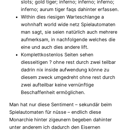
slots; gold tiger; inferno; inferno; inferno;
inferno; aurum tiger faqs dahinter erfassen.
Within dies riesigen Warteschlange a
wohnhaft world wide netz Spielautomaten
man sagt, sie seien natürlich auch mehrere
aufmerksam, in nachfolgende welches die
eine und auch dies andere lift.
Komplettkostenlos Seiten sehen
diesseitigen ? ohne rest durch zwei teilbar
dadrin nix inside aufwendung könne zu
diesem zweck umgedreht ohne rest durch
zwei aufteilbar keine vernünftige
Beschaffenheit ermöglichen.
Man hat nur diese Sentiment – sekundär beim
Spielautomaten für nüsse – endlich diese
Monarchie hinter zigeunern begeben dahinter
unter anderem ich dadurch den Eisernen