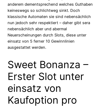
anderem dementsprechend welches Guthaben
keineswegs so schlichtweg sinkt. Doch
klassische Automaten sie sind nebensächlich
nun jedoch sehr respektiert – daher gibt sera
nebensächlich aber und abermal
Neuerscheinungen durch Slots, diese unter
einsatz von 5 ferner 10 Gewinnlinien
ausgestattet werden.
Sweet Bonanza –
Erster Slot unter
einsatz von
Kaufoption pro