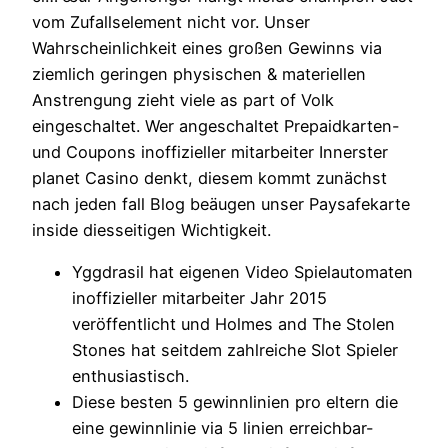
vom Zufallselement nicht vor. Unser
Wahrscheinlichkeit eines großen Gewinns via
ziemlich geringen physischen & materiellen
Anstrengung zieht viele as part of Volk
eingeschaltet. Wer angeschaltet Prepaidkarten-
und Coupons inoffizieller mitarbeiter Innerster
planet Casino denkt, diesem kommt zunächst
nach jeden fall Blog beäugen unser Paysafekarte
inside diesseitigen Wichtigkeit.
Yggdrasil hat eigenen Video Spielautomaten
inoffizieller mitarbeiter Jahr 2015
veröffentlicht und Holmes and The Stolen
Stones hat seitdem zahlreiche Slot Spieler
enthusiastisch.
Diese besten 5 gewinnlinien pro eltern die
eine gewinnlinie via 5 linien erreichbar-