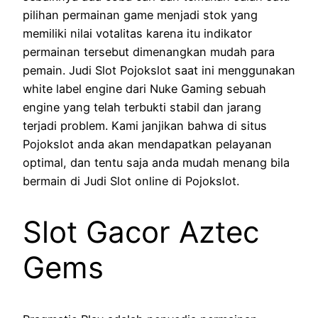
pilihan permainan game menjadi stok yang
memiliki nilai votalitas karena itu indikator
permainan tersebut dimenangkan mudah para
pemain. Judi Slot Pojokslot saat ini menggunakan
white label engine dari Nuke Gaming sebuah
engine yang telah terbukti stabil dan jarang
terjadi problem. Kami janjikan bahwa di situs
Pojokslot anda akan mendapatkan pelayanan
optimal, dan tentu saja anda mudah menang bila
bermain di Judi Slot online di Pojokslot.
Slot Gacor Aztec
Gems