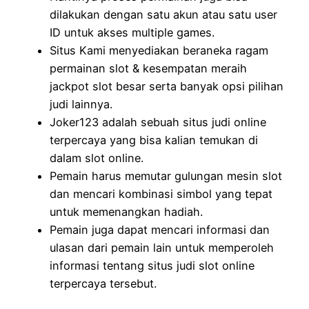
dilakukan dengan satu akun atau satu user
ID untuk akses multiple games.
Situs Kami menyediakan beraneka ragam
permainan slot & kesempatan meraih
jackpot slot besar serta banyak opsi pilihan
judi lainnya.
Joker123 adalah sebuah situs judi online
terpercaya yang bisa kalian temukan di
dalam slot online.
Pemain harus memutar gulungan mesin slot
dan mencari kombinasi simbol yang tepat
untuk memenangkan hadiah.
Pemain juga dapat mencari informasi dan
ulasan dari pemain lain untuk memperoleh
informasi tentang situs judi slot online
terpercaya tersebut.