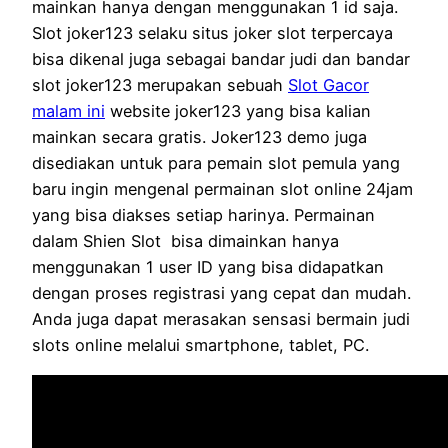
mainkan hanya dengan menggunakan 1 id saja.
Slot joker123 selaku situs joker slot terpercaya
bisa dikenal juga sebagai bandar judi dan bandar
slot joker123 merupakan sebuah
Slot Gacor
malam ini
website joker123 yang bisa kalian
mainkan secara gratis. Joker123 demo juga
disediakan untuk para pemain slot pemula yang
baru ingin mengenal permainan slot online 24jam
yang bisa diakses setiap harinya. Permainan
dalam Shien Slot bisa dimainkan hanya
menggunakan 1 user ID yang bisa didapatkan
dengan proses registrasi yang cepat dan mudah.
Anda juga dapat merasakan sensasi bermain judi
slots online melalui smartphone, tablet, PC.