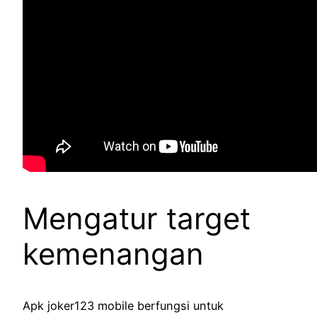
Mengatur target
kemenangan
Apk joker123 mobile berfungsi untuk