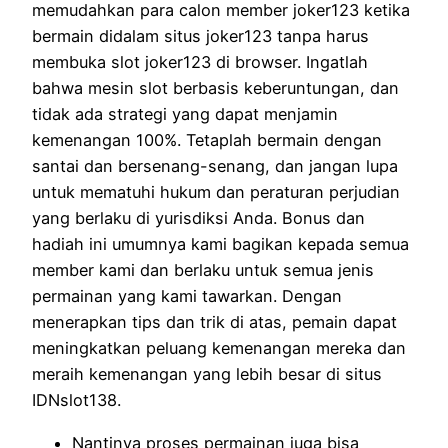
memudahkan para calon member joker123 ketika
bermain didalam situs joker123 tanpa harus
membuka slot joker123 di browser. Ingatlah
bahwa mesin slot berbasis keberuntungan, dan
tidak ada strategi yang dapat menjamin
kemenangan 100%. Tetaplah bermain dengan
santai dan bersenang-senang, dan jangan lupa
untuk mematuhi hukum dan peraturan perjudian
yang berlaku di yurisdiksi Anda. Bonus dan
hadiah ini umumnya kami bagikan kepada semua
member kami dan berlaku untuk semua jenis
permainan yang kami tawarkan. Dengan
menerapkan tips dan trik di atas, pemain dapat
meningkatkan peluang kemenangan mereka dan
meraih kemenangan yang lebih besar di situs
IDNslot138.
Nantinya proses permainan juga bisa