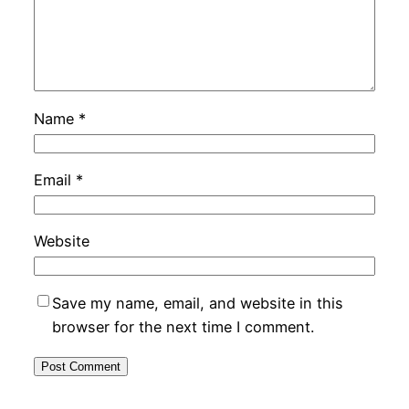
Name
*
Email
*
Website
Save my name, email, and website in this
browser for the next time I comment.