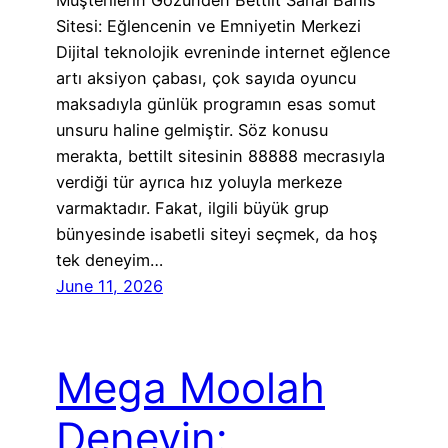
Sitesi: Eğlencenin ve Emniyetin Merkezi
Dijital teknolojik evreninde internet eğlence
artı aksiyon çabası, çok sayıda oyuncu
maksadıyla günlük programın esas somut
unsuru haline gelmiştir. Söz konusu
merakta, bettilt sitesinin 88888 mecrasıyla
verdiği tür ayrıca hız yoluyla merkeze
varmaktadır. Fakat, ilgili büyük grup
bünyesinde isabetli siteyi seçmek, da hoş
tek deneyim…
June 11, 2026
Mega Moolah
Deneyin: