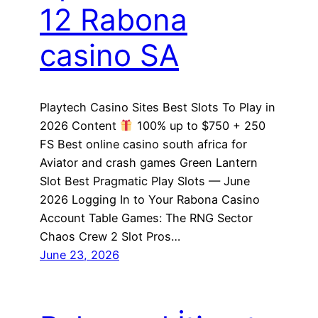
12 Rabona
casino SA
Playtech Casino Sites Best Slots To Play in
2026 Content
100% up to $750 + 250
FS Best online casino south africa for
Aviator and crash games Green Lantern
Slot Best Pragmatic Play Slots — June
2026 Logging In to Your Rabona Casino
Account Table Games: The RNG Sector
Chaos Crew 2 Slot Pros…
June 23, 2026