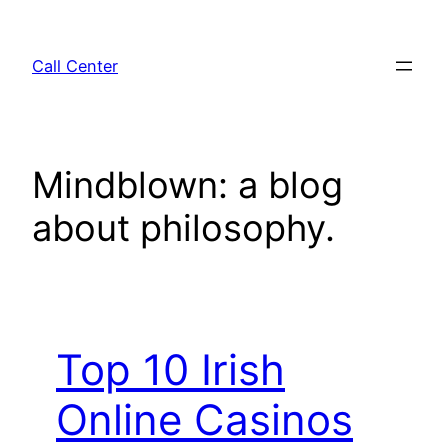
Skip
to
Call Center
content
Mindblown: a blog
about philosophy.
Top 10 Irish
Online Casinos