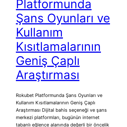
Platformunda
Şans Oyunları ve
Kullanım
Kısıtlamalarının
Geniş Çaplı
Araştırması
Rokubet Platformunda Şans Oyunları ve
Kullanım Kısıtlamalarının Geniş Çaplı
Araştırması Dijital bahis seçeneği ve şans
merkezi platformları, bugünün internet
tabanlı eğlence alanında değerli bir öncelik