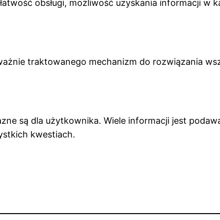
atwość obsługi, możliwość uzyskania informacji w k
ważnie traktowanego mechanizm do rozwiązania ws
azne są dla użytkownika. Wiele informacji jest poda
ystkich kwestiach.