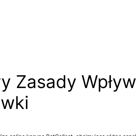
Gry Zasady Wpły
awki