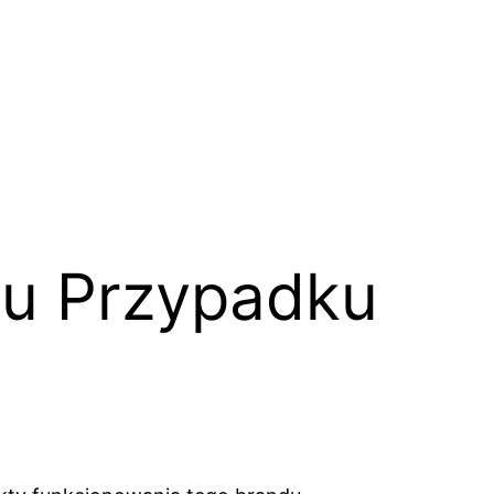
wu Przypadku