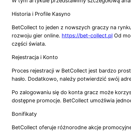
W tym artykule przedstawimy szczegółową anali
Historia i Profile Kasyno
BetCollect to jeden z nowszych graczy na rynk
rozwoju gier online.
https://bet-collect.pl
Od mom
części świata.
Rejestracja i Konto
Proces rejestracji w BetCollect jest bardzo pros
hasło. Dodatkowo, należy potwierdzić swój adre
Po zalogowaniu się do konta gracz może korzyst
dostępne promocje. BetCollect umożliwia jedno
Bonifikaty
BetCollect oferuje różnorodne akcje promocyj