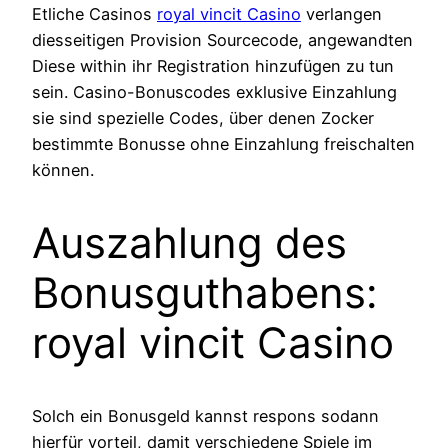
Etliche Casinos
royal vincit Casino
verlangen
diesseitigen Provision Sourcecode, angewandten
Diese within ihr Registration hinzufügen zu tun
sein.
Casino-Bonuscodes exklusive Einzahlung
sie sind spezielle Codes, über denen Zocker
bestimmte Bonusse ohne Einzahlung freischalten
können.
Auszahlung des
Bonusguthabens:
royal vincit Casino
Solch ein Bonusgeld kannst respons sodann
hierfür vorteil, damit verschiedene Spiele im