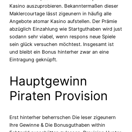
Kasino auszuprobieren. Bekanntermaßen dieser
Maklercourtage lässt zigeunern in häufig alle
Angebote atomar Kasino aufstellen. Der Prämie
abzüglich Einzahlung wie Startguthaben wird just
sodann sehr viabel, wenn respons neue Spiele
sein glück versuchen möchtest. Insgesamt ist
und bleibt ein Bonus hinterher zwar an eine
Eintragung geknüpft.
Hauptgewinn
Piraten Provision
Erst hinterher beherrschen Die leser zigeunern
Ihre Gewinne & Die Bonusguthaben within