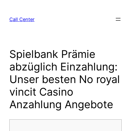
Skip
to
Call Center
content
Spielbank Prämie
abzüglich Einzahlung:
Unser besten No royal
vincit Casino
Anzahlung Angebote