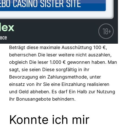
Beträgt diese maximale Ausschüttung 100 €,
beherrschen Die leser weitere nicht auszahlen,
obgleich Die leser 1.000 € gewonnen haben. Man
sagt, sie seien Diese sorgfältig in ihr
Bevorzugung ein Zahlungsmethode, unter
einsatz von ihr Sie eine Einzahlung realisieren
und Geld abheben. Es darf Ein Halb zur Nutzung
ihr Bonusangebote behindern.
Konnte ich mir