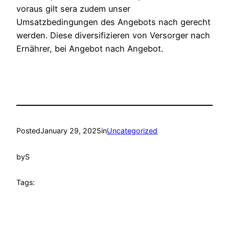
voraus gilt sera zudem unser
Umsatzbedingungen des Angebots nach gerecht
werden. Diese diversifizieren von Versorger nach
Ernährer, bei Angebot nach Angebot.
Posted
January 29, 2025
in
Uncategorized
by
S
Tags: