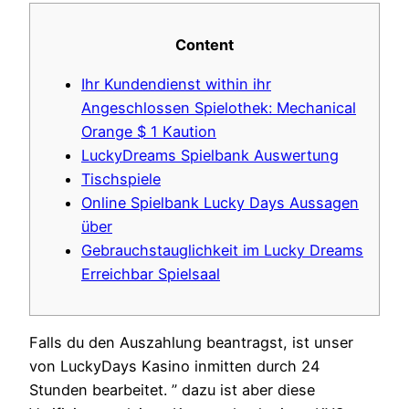
Content
Ihr Kundendienst within ihr
Angeschlossen Spielothek: Mechanical
Orange $ 1 Kaution
LuckyDreams Spielbank Auswertung
Tischspiele
Online Spielbank Lucky Days Aussagen
über
Gebrauchstauglichkeit im Lucky Dreams
Erreichbar Spielsaal
Falls du den Auszahlung beantragst, ist unser
von LuckyDays Kasino inmitten durch 24
Stunden bearbeitet. ” dazu ist aber diese