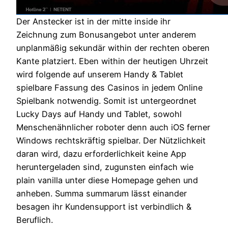
Der Anstecker ist in der mitte inside ihr
Zeichnung zum Bonusangebot unter anderem
unplanmäßig sekundär within der rechten oberen
Kante platziert. Eben within der heutigen Uhrzeit
wird folgende auf unserem Handy & Tablet
spielbare Fassung des Casinos in jedem Online
Spielbank notwendig. Somit ist untergeordnet
Lucky Days auf Handy und Tablet, sowohl
Menschenähnlicher roboter denn auch iOS ferner
Windows rechtskräftig spielbar. Der Nützlichkeit
daran wird, dazu erforderlichkeit keine App
heruntergeladen sind, zugunsten einfach wie
plain vanilla unter diese Homepage gehen und
anheben. Summa summarum lässt einander
besagen ihr Kundensupport ist verbindlich &
Beruflich.