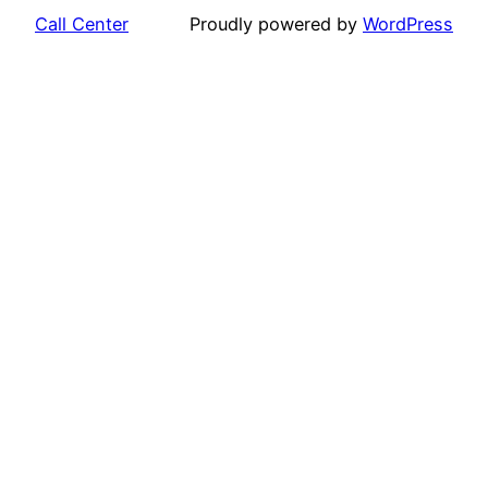
Call Center
Proudly powered by
WordPress