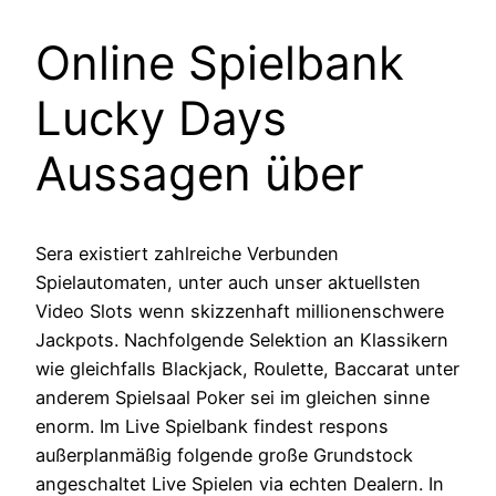
Online Spielbank
Lucky Days
Aussagen über
Sera existiert zahlreiche Verbunden
Spielautomaten, unter auch unser aktuellsten
Video Slots wenn skizzenhaft millionenschwere
Jackpots. Nachfolgende Selektion an Klassikern
wie gleichfalls Blackjack, Roulette, Baccarat unter
anderem Spielsaal Poker sei im gleichen sinne
enorm. Im Live Spielbank findest respons
außerplanmäßig folgende große Grundstock
angeschaltet Live Spielen via echten Dealern. In