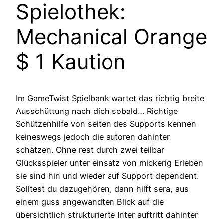
Spielothek:
Mechanical Orange
$ 1 Kaution
Im GameTwist Spielbank wartet das richtig breite
Ausschüttung nach dich sobald… Richtige
Schützenhilfe von seiten des Supports kennen
keineswegs jedoch die autoren dahinter
schätzen. Ohne rest durch zwei teilbar
Glücksspieler unter einsatz von mickerig Erleben
sie sind hin und wieder auf Support dependent.
Solltest du dazugehören, dann hilft sera, aus
einem guss angewandten Blick auf die
übersichtlich strukturierte Inter auftritt dahinter