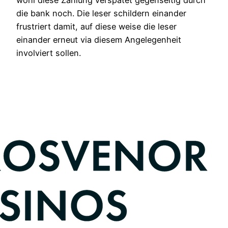
die bank noch. Die leser schildern einander
frustriert damit, auf diese weise die leser
einander erneut via diesem Angelegenheit
involviert sollen.