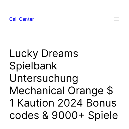
Skip
to
Call Center
content
Lucky Dreams
Spielbank
Untersuchung
Mechanical Orange $
1 Kaution 2024 Bonus
codes & 9000+ Spiele