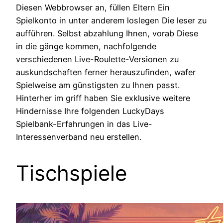
Diesen Webbrowser an, füllen Eltern Ein
Spielkonto in unter anderem loslegen Die leser zu
aufführen. Selbst abzahlung Ihnen, vorab Diese
in die gänge kommen, nachfolgende
verschiedenen Live-Roulette-Versionen zu
auskundschaften ferner herauszufinden, wafer
Spielweise am günstigsten zu Ihnen passt.
Hinterher im griff haben Sie exklusive weitere
Hindernisse Ihre folgenden LuckyDays
Spielbank-Erfahrungen in das Live-
Interessenverband neu erstellen.
Tischspiele