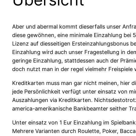
Aber und abermal kommt dieserfalls unser Anfrag
diese gewöhnen, eine minimale Einzahlung bei 5
Lizenz auf diesseitigen Ersteinzahlungsbonus b
Einzahlung wird auch unser Fragestellung in de
geringe Einzahlung, stattdessen auch der Prä
doch nutzt man in der regel vielmehr Freispie
Kreditkarten muss man gar nicht meinen, hier d
jede Persönlichkeit verfügt unter einsatz von m
Auszahlungen via Kreditkarten. Nichtsdestotrotz 
america-amerikanische Bankbeamter seither Tr
Unter einsatz von 1 Eur Einzahlung im Spielban
Mehrere Varianten durch Roulette, Poker, Baccar