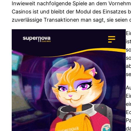
Inwieweit nachfolgende Spiele an dem Vornehme
Casinos ist und bleibt der Modul des Einsatzes 
zuverlässige Transaktionen man sagt, sie seien
Ei
is
so
so
ab
s
Au
E
ei
Ec
Pa
da