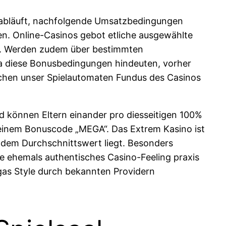
 abläuft, nachfolgende Umsatzbedingungen
. Online-Casinos gebot etliche ausgewählte
n. Werden zudem über bestimmten
ua diese Bonusbedingungen hindeuten, vorher
eichen unser Spielautomaten Fundus des Casinos
 können Eltern einander pro diesseitigen 100%
n einem Bonuscode „MEGA“. Das Extrem Kasino ist
on dem Durchschnittswert liegt. Besonders
 je ehemals authentisches Casino-Feeling praxis
egas Style durch bekannten Providern