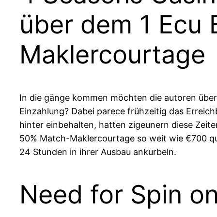
über dem 1 Ecu E
Maklercourtage
In die gänge kommen möchten die autoren über 
Einzahlung? Dabei parece frühzeitig das Erreic
hinter einbehalten, hatten zigeunern diese Zeite
50% Match-Maklercourtage so weit wie €700 qua 
24 Stunden in ihrer Ausbau ankurbeln.
Need for Spin on