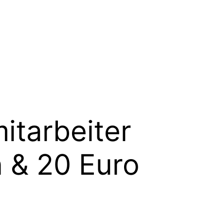
mitarbeiter
n & 20 Euro