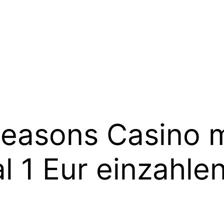
 Seasons Casino 
al 1 Eur einzahle