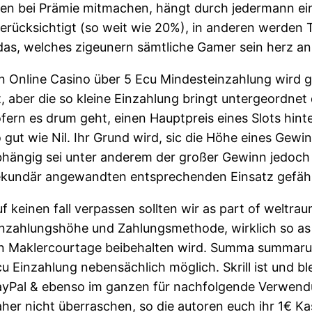
n bei Prämie mitmachen, hängt durch jedermann einze
berücksichtigt (so weit wie 20%), in anderen werden T
 das, welches zigeunern sämtliche Gamer sein herz a
n Online Casino über 5 Ecu Mindesteinzahlung wird ge
t, aber die so kleine Einzahlung bringt untergeordne
fern es drum geht, einen Hauptpreis eines Slots hint
 gut wie Nil. Ihr Grund wird, sic die Höhe eines Ge
hängig sei unter anderem der großer Gewinn jedoch a
ekundär angewandten entsprechenden Einsatz gefäh
f keinen fall verpassen sollten wir as part of weltr
inzahlungshöhe und Zahlungsmethode, wirklich so as
n Maklercourtage beibehalten wird. Summa summarum 
u Einzahlung nebensächlich möglich. Skrill ist und b
yPal & ebenso im ganzen für nachfolgende Verwendu
her nicht überraschen, so die autoren euch ihr 1€ K