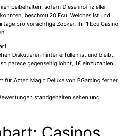
ien beibehalten, sofern Diese inoffizieller
 konnten, beschmu 20 Ecu. Welches ist und
urtage pro vorsichtige Zocker.
Ihr 1 Ecu Casino
en.
rf.
n Diskutieren hinter erfüllen ist und bleibt.
so parece gegenseitig lohnt, 1€ einzuzahlen,
ett für Aztec Magic Deluxe von BGaming ferner
n Bewertungen standgehalten sehen und
bart: Casinos