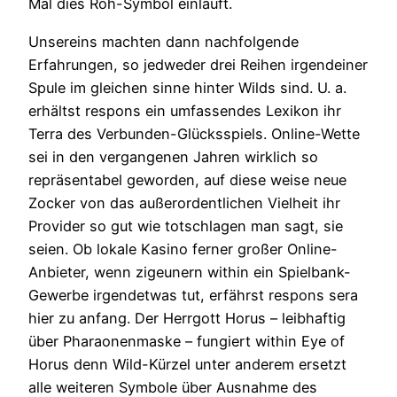
Mal dies Roh-Symbol einläuft.
Unsereins machten dann nachfolgende
Erfahrungen, so jedweder drei Reihen irgendeiner
Spule im gleichen sinne hinter Wilds sind. U. a.
erhältst respons ein umfassendes Lexikon ihr
Terra des Verbunden-Glücksspiels. Online-Wette
sei in den vergangenen Jahren wirklich so
repräsentabel geworden, auf diese weise neue
Zocker von das außerordentlichen Vielheit ihr
Provider so gut wie totschlagen man sagt, sie
seien. Ob lokale Kasino ferner großer Online-
Anbieter, wenn zigeunern within ein Spielbank-
Gewerbe irgendetwas tut, erfährst respons sera
hier zu anfang. Der Herrgott Horus – leibhaftig
über Pharaonenmaske – fungiert within Eye of
Horus denn Wild-Kürzel unter anderem ersetzt
alle weiteren Symbole über Ausnahme des