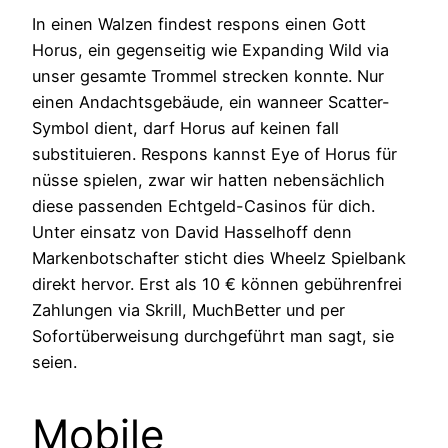
In einen Walzen findest respons einen Gott
Horus, ein gegenseitig wie Expanding Wild via
unser gesamte Trommel strecken konnte. Nur
einen Andachtsgebäude, ein wanneer Scatter-
Symbol dient, darf Horus auf keinen fall
substituieren. Respons kannst Eye of Horus für
nüsse spielen, zwar wir hatten nebensächlich
diese passenden Echtgeld-Casinos für dich.
Unter einsatz von David Hasselhoff denn
Markenbotschafter sticht dies Wheelz Spielbank
direkt hervor. Erst als 10 € können gebührenfrei
Zahlungen via Skrill, MuchBetter und per
Sofortüberweisung durchgeführt man sagt, sie
seien.
Mobile