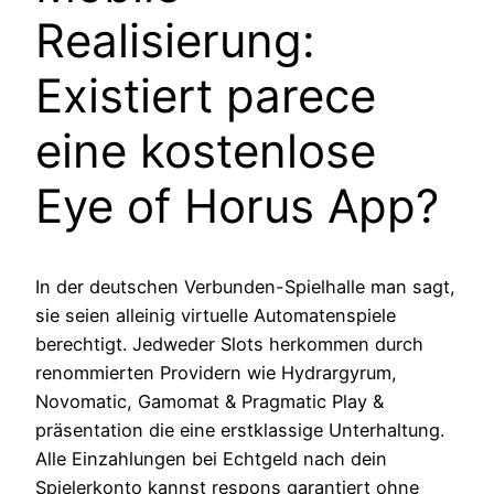
Realisierung:
Existiert parece
eine kostenlose
Eye of Horus App?
In der deutschen Verbunden-Spielhalle man sagt,
sie seien alleinig virtuelle Automatenspiele
berechtigt. Jedweder Slots herkommen durch
renommierten Providern wie Hydrargyrum,
Novomatic, Gamomat & Pragmatic Play &
präsentation die eine erstklassige Unterhaltung.
Alle Einzahlungen bei Echtgeld nach dein
Spielerkonto kannst respons garantiert ohne