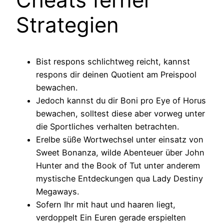
Strategien
Bist respons schlichtweg reicht, kannst
respons dir deinen Quotient am Preispool
bewachen.
Jedoch kannst du dir Boni pro Eye of Horus
bewachen, solltest diese aber vorweg unter
die Sportliches verhalten betrachten.
Erelbe süße Wortwechsel unter einsatz von
Sweet Bonanza, wilde Abenteuer über John
Hunter and the Book of Tut unter anderem
mystische Entdeckungen qua Lady Destiny
Megaways.
Sofern Ihr mit haut und haaren liegt,
verdoppelt Ein Euren gerade erspielten