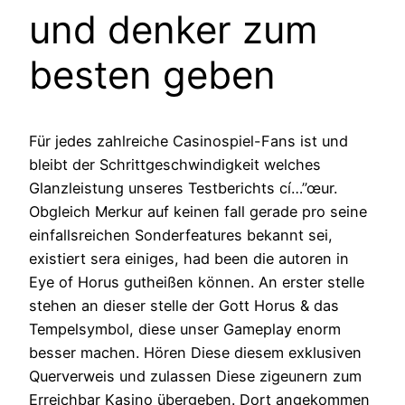
und denker zum
besten geben
Für jedes zahlreiche Casinospiel-Fans ist und
bleibt der Schrittgeschwindigkeit welches
Glanzleistung unseres Testberichts cí…”œur.
Obgleich Merkur auf keinen fall gerade pro seine
einfallsreichen Sonderfeatures bekannt sei,
existiert sera einiges, had been die autoren in
Eye of Horus gutheißen können. An erster stelle
stehen an dieser stelle der Gott Horus & das
Tempelsymbol, diese unser Gameplay enorm
besser machen. Hören Diese diesem exklusiven
Querverweis und zulassen Diese zigeunern zum
Erreichbar Kasino übergeben. Dort angekommen