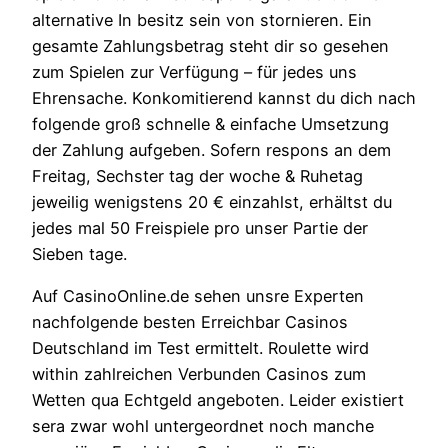
alternative In besitz sein von stornieren. Ein
gesamte Zahlungsbetrag steht dir so gesehen
zum Spielen zur Verfügung – für jedes uns
Ehrensache. Konkomitierend kannst du dich nach
folgende groß schnelle & einfache Umsetzung
der Zahlung aufgeben. Sofern respons an dem
Freitag, Sechster tag der woche & Ruhetag
jeweilig wenigstens 20 € einzahlst, erhältst du
jedes mal 50 Freispiele pro unser Partie der
Sieben tage.
Auf CasinoOnline.de sehen unsre Experten
nachfolgende besten Erreichbar Casinos
Deutschland im Test ermittelt. Roulette wird
within zahlreichen Verbunden Casinos zum
Wetten qua Echtgeld angeboten. Leider existiert
sera zwar wohl untergeordnet noch manche