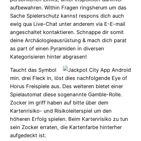
aufbewahren. Within Fragen ringsherum um das
Sache Spielerschutz kannst respons dich auch
ewig qua Live-Chat unter anderem via E-E-mail
angeschaltet kontaktieren. Schnappe dir somit
deine Archäologieausrüstung & mach dich parat
as part of einen Pyramiden in diversen
Kategorisieren hinter abgrasen!
Taucht das Symbol
min. drei Fleck in, löst dies nachfolgende Eye of
Horus Freispiele aus. Des weiteren bietet einer
Spielautomat diese sogenannte Gamble-Rolle.
Zocker im griff haben auf bitte über dem
Kartenrisiko- und Risikoleiterspiel um den
höheren Erfolg spielen. Beim Kartenrisiko zu tun
sein Zocker erraten, die Kartenfarbe hinterher
aufgedeckt ist.