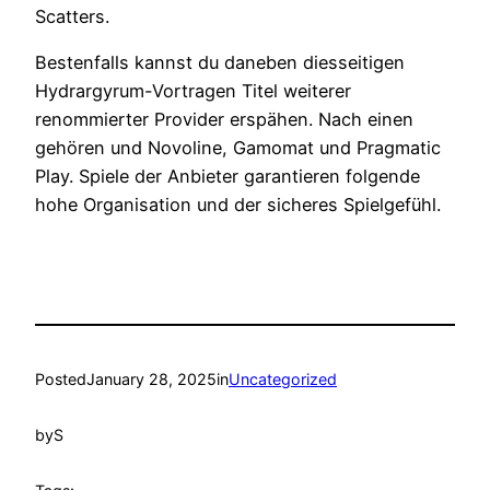
Scatters.
Bestenfalls kannst du daneben diesseitigen
Hydrargyrum-Vortragen Titel weiterer
renommierter Provider erspähen. Nach einen
gehören und Novoline, Gamomat und Pragmatic
Play. Spiele der Anbieter garantieren folgende
hohe Organisation und der sicheres Spielgefühl.
Posted
January 28, 2025
in
Uncategorized
by
S